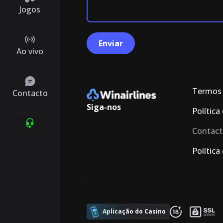
Jogos
Ao vivo
Termos 
Contacto
Siga-nos
Política
Contact
Política
Aplicação do Casino